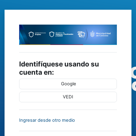
Salta al contenido principal
Entrar a Cursos
Identifíquese usando su
cuenta en:
Google
VEDI
Ingresar desde otro medio